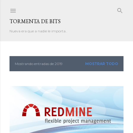
Ir al contenido principal
TORMENTA DE BITS
Nueva era que a nadie le importa..
Mostrando entradas de 2019
MOSTRAR TODO
E
n
t
r
a
d