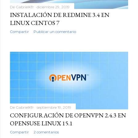
a
De
GabrielKfr
diciembre 29, 2019
INSTALACIÓN DE REDMINE 3.4 EN
s
LINUX CENTOS 7
Compartir
Publicar un comentario
De
GabrielKfr
septiembre 19, 2019
CONFIGURACIÓN DE OPENVPN 2.4.3 EN
OPENSUSE LINUX 15.1
Compartir
2 comentarios