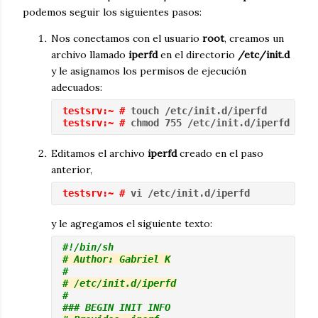
podemos seguir los siguientes pasos:
Nos conectamos con el usuario
root
, creamos un
archivo llamado
iperfd
en el directorio
/etc/init.d
y le asignamos los permisos de ejecución
adecuados:
testsrv:~ #
 touch /etc/init.d/iperfd
testsrv:~ #
 chmod 755 /etc/init.d/iperfd
Editamos el archivo
iperfd
creado en el paso
anterior,
testsrv:~ #
 vi /etc/init.d/iperfd
y le agregamos el siguiente texto:
#!/bin/sh
# Author: Gabriel K
#
# /etc/init.d/iperfd
#
### BEGIN INIT INFO