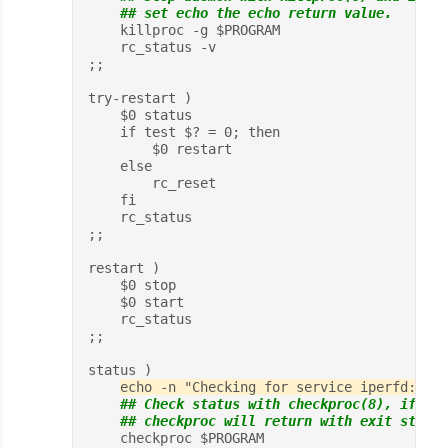
    ## set echo the echo return value.
    killproc -g $PROGRAM
    rc_status -v
;;
try-restart )
    $0 status
    if test $? = 0; then
        $0 restart
    else
        rc_reset
    fi
    rc_status
;;
restart )
    $0 stop
    $0 start
    rc_status
;;
status )
echo -n "Checking for service iperfd: "
## Check status with checkproc(8), if pro
    ## checkproc will return with exit status
    checkproc $PROGRAM