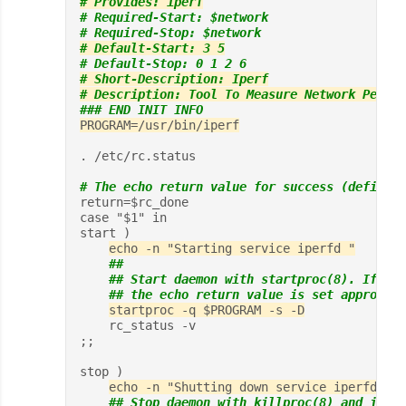
# Provides: iperf
# Required-Start: $network
# Required-Stop: $network
# Default-Start: 3 5
# Default-Stop: 0 1 2 6
# Short-Description: Iperf
# Description: Tool To Measure Network Perfor
### END INIT INFO
PROGRAM=/usr/bin/iperf
. /etc/rc.status
# The echo return value for success (defined 
return=$rc_done
case "$1" in
start )
echo -n "Starting service iperfd "
##
    ## Start daemon with startproc(8). If thi
    ## the echo return value is set appropria
startproc -q $PROGRAM -s -D
    rc_status -v
;;
stop )
echo -n "Shutting down service iperfd "
## Stop daemon with killproc(8) and if th