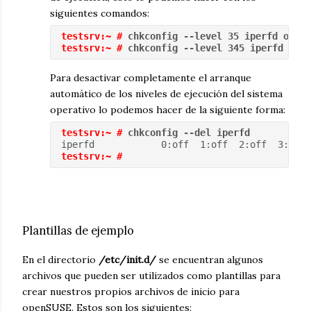
siguientes comandos:
testsrv:~ #
 chkconfig --level 35 iperfd off
testsrv:~ #
 chkconfig --level 345 iperfd on
Para desactivar completamente el arranque
automático de los niveles de ejecución del sistema
operativo lo podemos hacer de la siguiente forma:
testsrv:~ #
 chkconfig --del iperfd
iperfd            0:off  1:off  2:off  3:off 
testsrv:~ #
Plantillas de ejemplo
En el directorio
/etc/init.d/
se encuentran algunos
archivos que pueden ser utilizados como plantillas para
crear nuestros propios archivos de inicio para
openSUSE. Estos son los siguientes: