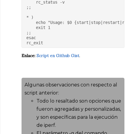
    rc_status -v
;;
* )
    echo "Usage: $0 {start|stop|restart|reloa
    exit 1
;;
esac
rc_exit
Enlace:
Script en Github Gist
.
Algunas observaciones con respecto al
script anterior:
Todo lo resaltado son opciones que
fueron agregadas y personalizadas,
y son específicas para la ejecución
de iperf.
El parámetro -g del comando