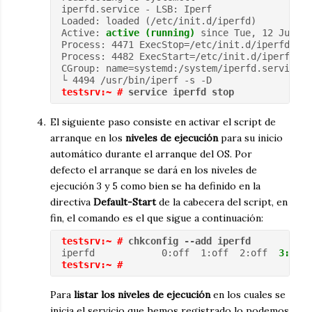
iperfd.service - LSB: Iperf
Loaded: loaded (/etc/init.d/iperfd)
Active: 
active (running)
 since Tue, 12 Jun 20
Process: 4471 ExecStop=/etc/init.d/iperfd st
Process: 4482 ExecStart=/etc/init.d/iperfd st
CGroup: name=systemd:/system/iperfd.service
└ 4494 /usr/bin/iperf -s -D
testsrv:~ #
 service iperfd stop
El siguiente paso consiste en activar el script de
arranque en los
niveles de ejecución
para su inicio
automático durante el arranque del OS. Por
defecto el arranque se dará en los niveles de
ejecución 3 y 5 como bien se ha definido en la
directiva
Default-Start
de la cabecera del script, en
fin, el comando es el que sigue a continuación:
testsrv:~ #
 chkconfig --add iperfd
iperfd            0:off  1:off  2:off  
3:on
  
testsrv:~ #
Para
listar los niveles de ejecución
en los cuales se
inicia el servicio que hemos registrado lo podemos