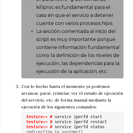
killproc es fundamental para el
caso en que el servicio a detener
cuente con varios procesos hijos.
La sección comentada al inicio del
script es muy importante porque
contiene información fundamental
como la definición de los niveles de
ejecución, las dependencias para la
ejecución de la aplicación, etc.
Con lo hecho hasta el momento ya podemos
arrancar, parar, reiniciar, ver el estado de ejecución
del servicio, etc. de forma manual mediante la
ejecución de los siguientes comandos:
testsrv:~ #
 service iperfd start
testsrv:~ #
 service iperfd restart
testsrv:~ #
 service iperfd status
redirecting to systemctl