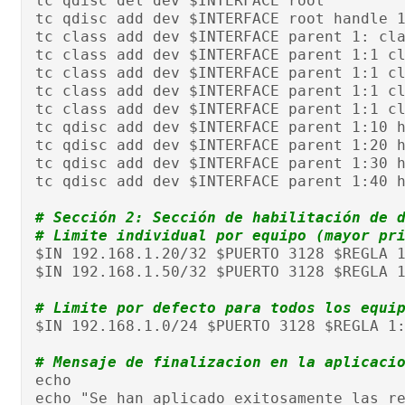
tc qdisc del dev $INTERFACE root
tc qdisc add dev $INTERFACE root handle 
tc class add dev $INTERFACE parent 1: cl
tc class add dev $INTERFACE parent 1:1 c
tc class add dev $INTERFACE parent 1:1 c
tc class add dev $INTERFACE parent 1:1 c
tc class add dev $INTERFACE parent 1:1 c
tc qdisc add dev $INTERFACE parent 1:10 
tc qdisc add dev $INTERFACE parent 1:20 
tc qdisc add dev $INTERFACE parent 1:30 
tc qdisc add dev $INTERFACE parent 1:40 
# Sección 2: Sección de habilitación de 
# Limite individual por equipo (mayor pr
$IN 192.168.1.20/32 $PUERTO 3128 $REGLA 
$IN 192.168.1.50/32 $PUERTO 3128 $REGLA 
# Limite por defecto para todos los equi
$IN 192.168.1.0/24 $PUERTO 3128 $REGLA 1
# Mensaje de finalizacion en la aplicaci
echo
echo "Se han aplicado exitosamente las r