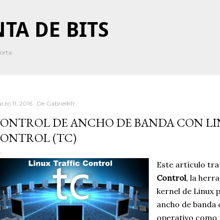
Ir al contenido principal
TA DE BITS
orta..
rzo 11, 2016
De
GabrielKfr
ONTROL DE ANCHO DE BANDA CON LI
ONTROL (TC)
Este artículo tr
Control
, la herr
kernel de Linux p
ancho de banda 
operativo como p