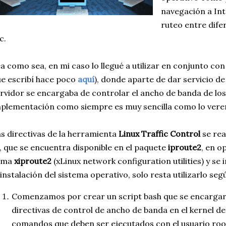
navegación a In
ruteo entre dife
c.
a como sea, en mi caso lo llegué a utilizar en conjunto con 
e escribí hace poco
aquí
), donde aparte de dar servicio d
rvidor se encargaba de controlar el ancho de banda de los
plementación como siempre es muy sencilla como lo vere
s directivas de la herramienta
Linux Traffic Control
se rea
, que se encuentra disponible en el paquete
iproute2
, en 
lama
xiproute2
(xLinux network configuration utilities) y se
 instalación del sistema operativo, solo resta utilizarlo seg
Comenzamos por crear un script bash que se encargar
directivas de control de ancho de banda en el kernel de
comandos que deben ser ejecutados con el usuario roo