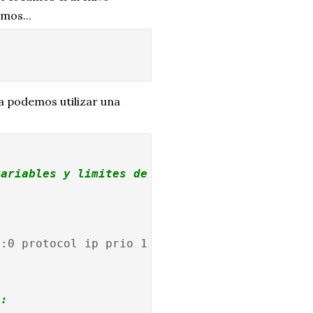
mos...
a podemos utilizar una
variables y limites de ancho de banda
1:0 protocol ip prio 1 u32 match ip dst "
a: