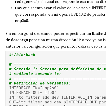
red (general) a la cual corresponde esa misma dir
Hay que reemplazar el valor de la variable
INTERF
que corresponda, en mi openSUSE 13.2 de prueba e
enp2s0
.
Sin embargo, si deseamos poder especificar un
límite 
de descarga
para una misma dirección IP o red ya no b
anterior, la configuración que permite realizar eso es la
#!/bin/bash
# ======================================
# Sección 1: Seccion para definicion de 
# mediante comando tc:
# ======================================
# Definicion de variables:
INTERFACE_IN="enp2s0"
INTERFACE_OUT="ifb0"
IN="tc filter add dev $INTERFACE_IN pare
OUT="tc filter add dev $INTERFACE_OUT pa