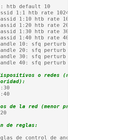
1: htb default 10
assid 1:1 htb rate 1024kbit
lassid 1:10 htb rate 1024kbit
lassid 1:20 htb rate 2048kbit
lassid 1:30 htb rate 3072kbit
lassid 1:40 htb rate 4096kbit
handle 10: sfq perturb 10
handle 20: sfq perturb 10
handle 30: sfq perturb 10
handle 40: sfq perturb 10
dispositivos o redes (respetar orden):
ioridad):
1:30
1:40
pos de la red (menor prioridad):
:20
on de reglas:
eglas de control de ancho de banda!"