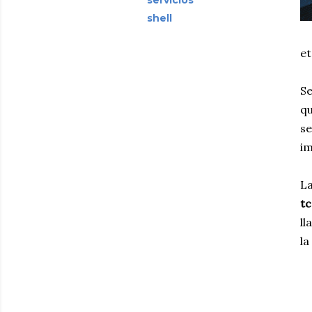
servicios
shell
et
Se
qu
se
im
La
tc
l
la