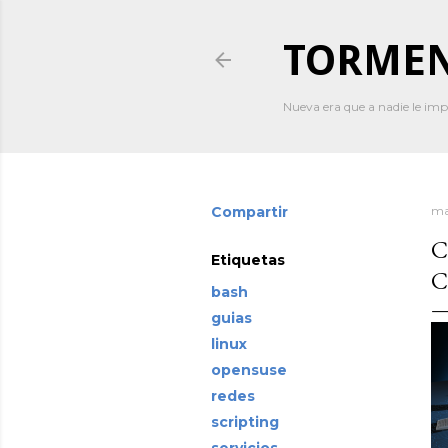
TORMEN
Nueva era que a nadie le imp
Compartir
ma
C
Etiquetas
C
bash
guias
linux
opensuse
redes
scripting