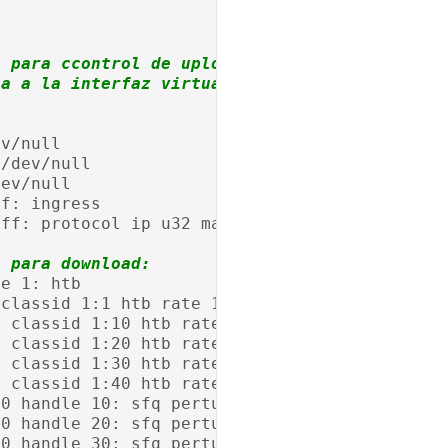
s para ccontrol de uploads. Luego redirigir
ca a la interfaz virtual.
ev/null
>/dev/null
dev/null
ff: ingress
fff: protocol ip u32 match u32 0 0 action mir
a para download:
le 1: htb
 classid 1:1 htb rate 1mbit
1 classid 1:10 htb rate 1mbit
1 classid 1:20 htb rate 2mbit
1 classid 1:30 htb rate 3mbit
1 classid 1:40 htb rate 4mbit
10 handle 10: sfq perturb 10
20 handle 20: sfq perturb 10
30 handle 30: sfq perturb 10