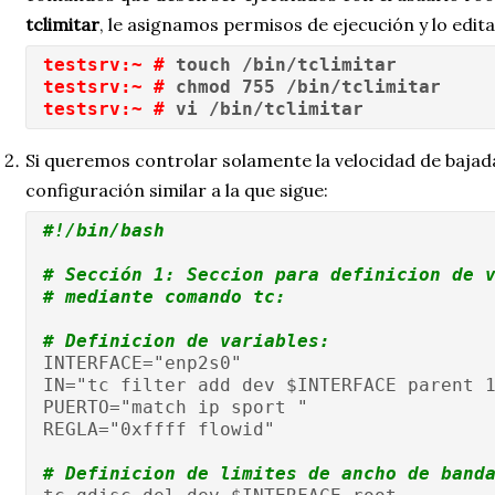
tclimitar
, le asignamos permisos de ejecución y lo edita
testsrv:~ #
 touch /bin/tclimitar
testsrv:~ #
 chmod 755 /bin/tclimitar
testsrv:~ #
 vi /bin/tclimitar
Si queremos controlar solamente la velocidad de bajad
configuración similar a la que sigue:
#!/bin/bash
# Sección 1: Seccion para definicion de 
# mediante comando tc:
# Definicion de variables:
INTERFACE="enp2s0"
IN="tc filter add dev $INTERFACE parent 
PUERTO="match ip sport "
REGLA="0xffff flowid"
# Definicion de limites de ancho de band