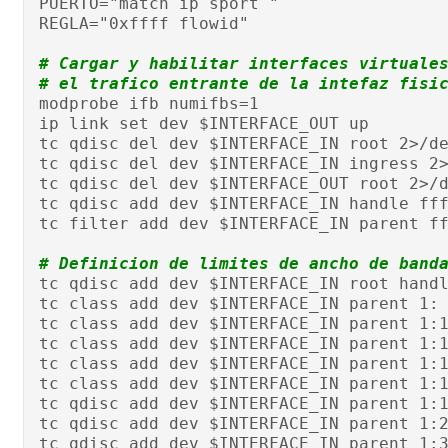
PUERTO="match ip sport "
REGLA="0xffff flowid"
# Cargar y habilitar interfaces virtuale
# el trafico entrante de la intefaz fisi
modprobe ifb numifbs=1
ip link set dev $INTERFACE_OUT up
tc qdisc del dev $INTERFACE_IN root 2>/d
tc qdisc del dev $INTERFACE_IN ingress 2
tc qdisc del dev $INTERFACE_OUT root 2>/
tc qdisc add dev $INTERFACE_IN handle ff
tc filter add dev $INTERFACE_IN parent f
# Definicion de limites de ancho de band
tc qdisc add dev $INTERFACE_IN root hand
tc class add dev $INTERFACE_IN parent 1:
tc class add dev $INTERFACE_IN parent 1:
tc class add dev $INTERFACE_IN parent 1:
tc class add dev $INTERFACE_IN parent 1:
tc class add dev $INTERFACE_IN parent 1:
tc qdisc add dev $INTERFACE_IN parent 1:
tc qdisc add dev $INTERFACE_IN parent 1:
tc qdisc add dev $INTERFACE_IN parent 1: