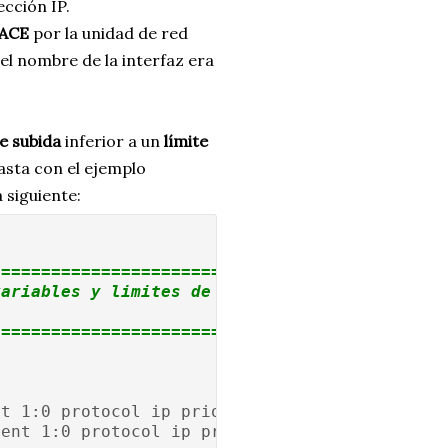
ección IP.
ACE
por la unidad de red
l nombre de la interfaz era
de subida
inferior a un
límite
asta con el ejemplo
 siguiente:
=============================================
variables y limites de ancho de banda
=============================================
nt 1:0 protocol ip prio 1 u32 match ip dst "
rent 1:0 protocol ip prio 1 u32 match ip src 