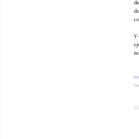
di
de
co
Y 
ej
no
ba
Co
C