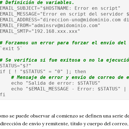
# Definición de variables.
EMAIL_SUBJECT="$HOSTNAME: Error en script"
EMAIL_MESSAGE="Error en script del servidor 
EMAIL_ADDRESS="direccion-uno@midominio.com d
EMAIL_FROM="adminsrv@midominio.com"
EMAIL_SMTP="192.168.xxx.xxx"
# Forzamos un error para forzar el envío del
`exit 5`
# Se verifica si fue exitosa o no la ejecuci
STATUS="$?"
if [ ! "$STATUS" = "0" ]; then
# Mensaje de error y envío de correo de 
    echo "Salida de error: $STATUS"
    echo "$EMAIL_MESSAGE - Error: $STATUS" |
fi
mo se puede observar al comienzo se definen una serie de
 dirección de envío y remitente, título y cuerpo del correo