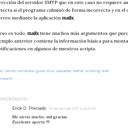
rección del servidor SMTP que en este caso no requiere aut
tecta si el programa culminó de forma incorrecta y en el c
rreo mediante la aplicación
mailx
.
eso es todo,
mailx
tiene muchos más argumentos que puede
emplo anterior contiene la información básica para monta
tificaciones en algunos de nuestros scripts.
sh
centos
comandos
guias
linux
paquetes
redhat
scripting
shell
mpartir
OMENTARIOS
Erick D. Preciado
20 de abril de 2017 a las 19:50
Me sirvio mucho, mil gracias.
Excelente aporte !!!!