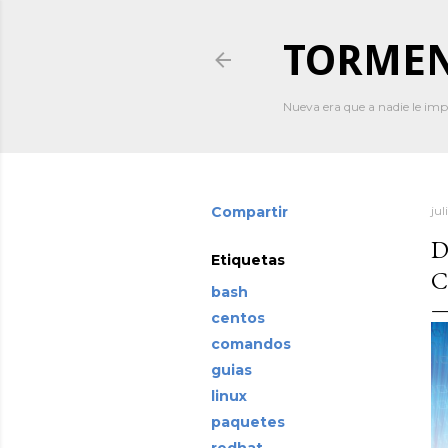
TORMEN
Nueva era que a nadie le imp
Compartir
jul
D
Etiquetas
C
bash
centos
comandos
guias
linux
paquetes