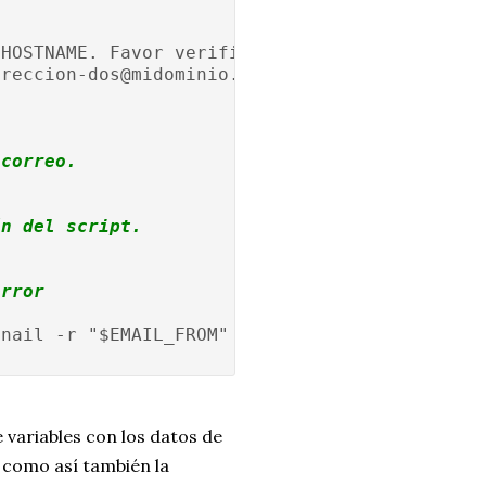
$HOSTNAME. Favor verificar su funcionamiento!
ireccion-dos@midominio.com"
 correo.
ón del script.
error
 nail -r "$EMAIL_FROM" -s "$EMAIL_SUBJECT" -S
 variables con los datos de
, como así también la