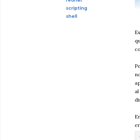
redhat
scripting
shell
Es
qu
co
Pe
no
ap
al
di
En
er