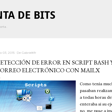
Ir al contenido principal
TA DE BITS
orta..
io 03, 2015
De
GabrielKfr
ETECCIÓN DE ERROR EN SCRIPT BASH 
ORREO ELECTRÓNICO CON MAILX
Como tenía much
pasaban realiza
a todas horas del
enteraba si su ej
no, me puse a in