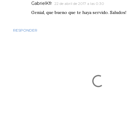
GabrielKfr
22 de abril de 2017 a las 0:30
Genial, que bueno que te haya servido. Saludos!
RESPONDER